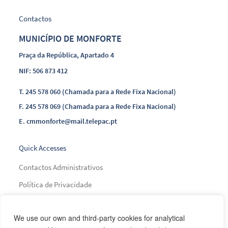
Contactos
MUNICÍPIO DE MONFORTE
Praça da República, Apartado 4
NIF: 506 873 412
T.
245 578 060 (Chamada para a Rede Fixa Nacional)
F.
245 578 069 (Chamada para a Rede Fixa Nacional)
E.
cmmonforte@mail.telepac.pt
Quick Accesses
Contactos Administrativos
Política de Privacidade
Índice de Transparência Municipal
We use our own and third-party cookies for analytical
Índice de Presença na Internet