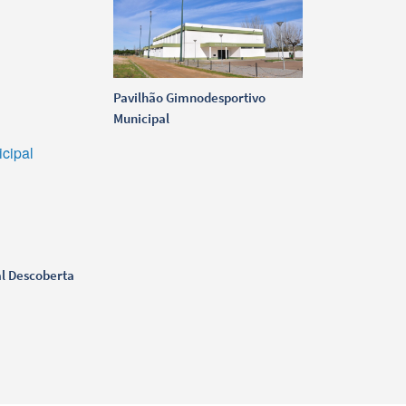
Pavilhão Gimnodesportivo
Municipal
al Descoberta