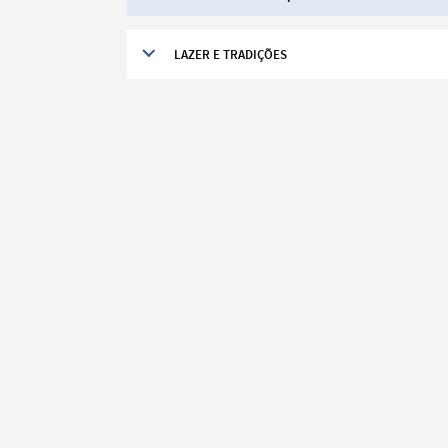
LAZER E TRADIÇÕES
Search term
Categories