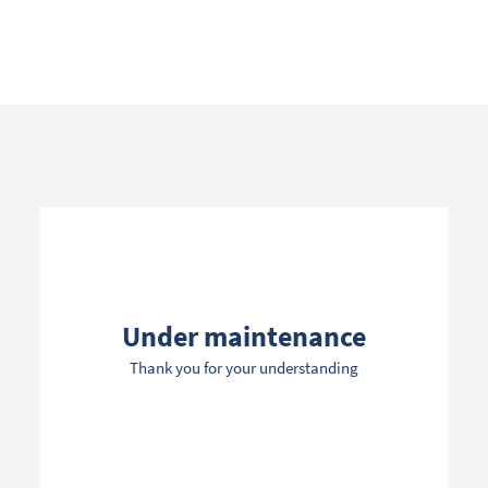
Search term
Categories
Under maintenance
Thank you for your understanding
Filters