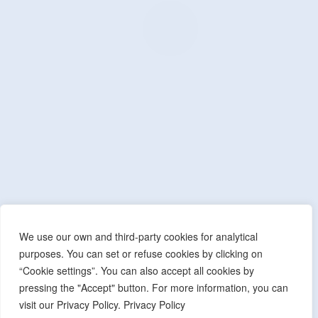
Praça da República, Apartado 4
NIF: 506 873 412
T.
245 578 060 (Chamada para a Rede Fixa Nacional)
F.
245 578 069 (Chamada para a Rede Fixa Nacional)
E.
cmmonforte@mail.telepac.pt
Quick Accesses
Contactos Administrativos
Política de Privacidade
Índice de Transparência Municipal
We use our own and third-party cookies for analytical
Índice de Presença na Internet
purposes. You can set or refuse cookies by clicking on
“Cookie settings”. You can also accept all cookies by
Índice do Glossário
pressing the "Accept" button. For more information, you can
Mapa do Site
visit our Privacy Policy. Privacy Policy