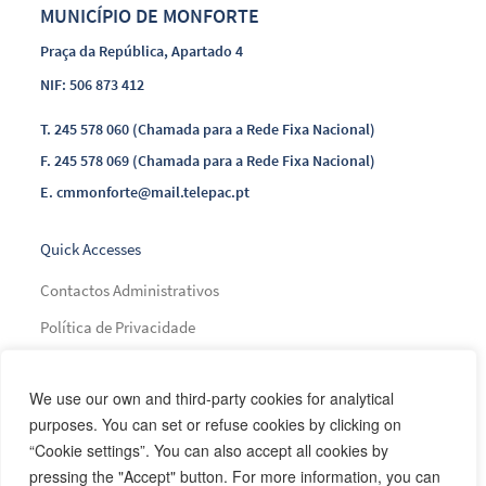
MUNICÍPIO DE MONFORTE
Praça da República, Apartado 4
NIF: 506 873 412
T.
245 578 060 (Chamada para a Rede Fixa Nacional)
F.
245 578 069 (Chamada para a Rede Fixa Nacional)
E.
cmmonforte@mail.telepac.pt
Quick Accesses
Contactos Administrativos
Política de Privacidade
Índice de Transparência Municipal
We use our own and third-party cookies for analytical
Índice de Presença na Internet
purposes. You can set or refuse cookies by clicking on
Índice do Glossário
“Cookie settings”. You can also accept all cookies by
Mapa do Site
pressing the "Accept" button. For more information, you can