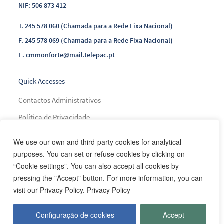
NIF: 506 873 412
T.
245 578 060 (Chamada para a Rede Fixa Nacional)
F.
245 578 069 (Chamada para a Rede Fixa Nacional)
E.
cmmonforte@mail.telepac.pt
Quick Accesses
Contactos Administrativos
Política de Privacidade
Índice de Transparência Municipal
We use our own and third-party cookies for analytical
Índice de Presença na Internet
purposes. You can set or refuse cookies by clicking on
“Cookie settings”. You can also accept all cookies by
Índice do Glossário
pressing the "Accept" button. For more information, you can
Mapa do Site
visit our Privacy Policy. Privacy Policy
Configuração de cookies
Accept
Financing