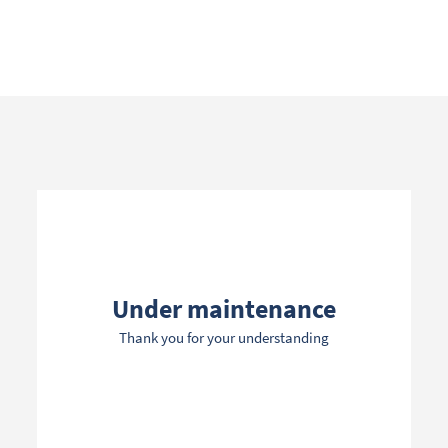
Search term
Categories
Under maintenance
Thank you for your understanding
Filters