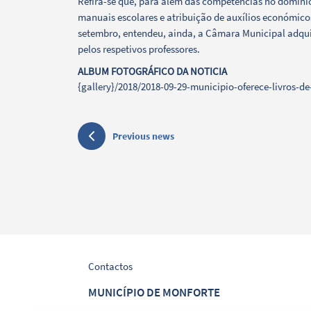
Refira-se que, para além das competências no domínio
Filters
manuais escolares e atribuição de auxílios económicos
setembro, entendeu, ainda, a Câmara Municipal adquiri
pelos respetivos professores.
ALBUM FOTOGRÁFICO DA NOTICIA
{gallery}/2018/2018-09-29-municipio-oferece-livros-de-
Previous news
Contactos
MUNICÍPIO DE MONFORTE