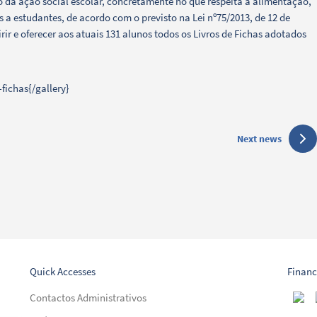
 da ação social escolar, concretamente no que respeita à alimentação,
 a estudantes, de acordo com o previsto na Lei nº75/2013, de 12 de
r e oferecer aos atuais 131 alunos todos os Livros de Fichas adotados
fichas{/gallery}
Next news
Quick Accesses
Financ
Contactos Administrativos