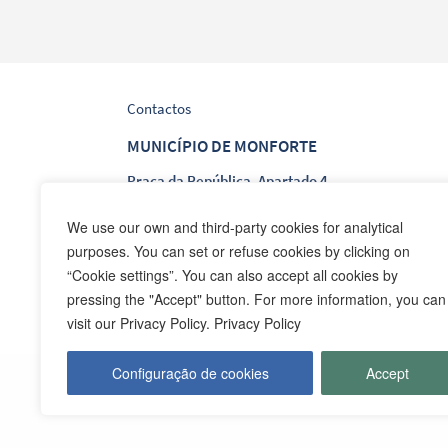
Contactos
MUNICÍPIO DE MONFORTE
Praça da República, Apartado 4
NIF: 506 873 412
We use our own and third-party cookies for analytical
purposes. You can set or refuse cookies by clicking on
T.
245 578 060 (Chamada para a Rede Fixa Nacion
“Cookie settings”. You can also accept all cookies by
F.
245 578 069 (Chamada para a Rede Fixa Nacion
pressing the "Accept" button. For more information, you can
E.
cmmonforte@mail.telepac.pt
visit our Privacy Policy. Privacy Policy
Configuração de cookies
Accept