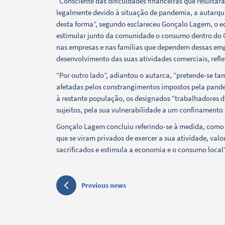
“Consciente das dificuldades financeiras que resulta
legalmente devido à situação de pandemia, a autarqu
desta forma”, segundo esclareceu Gonçalo Lagem, o ed
estimular junto da comunidade o consumo dentro do 
nas empresas e nas famílias que dependem dessas em
Filters
desenvolvimento das suas atividades comerciais, ref
“Por outro lado”, adiantou o autarca, “pretende-se t
afetadas pelos constrangimentos impostos pela pande
à restante população, os designados “trabalhadores da
sujeitos, pela sua vulnerabilidade a um confinamento
Gonçalo Lagem concluiu referindo-se à medida, como 
que se viram privados de exercer a sua atividade, val
sacrificados e estimula a economia e o consumo local”
Previous news