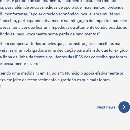
ram deste período de confinamento/isolamento social determinado
ia, para além de outras medidas de apoio que incrementou, pretende,
il monfortense, “apoiar o tecido económico local e, em simultâneo,
Concelho, participando ativamente na mitigação do impacto financeiro
presas, uma vez que ficaram impedidas ou altamente condicionadas no
letindo-se inequivocamente numa perda de rendimentos”.
ambém compensar todos aqueles que, nas instituições concelhias mais
mia, se viram obrigados a uma dedicação para além do que foi exigido
 linha da linha da frente e os utentes das IPSS dos concelho que foram
 especialmente severo”.
sendo uma medida “3 em 1”, pois “o Município apoia efetivamente os
oriza em jeito de reconhecimento e gratidão os que mais foram
.
Next news