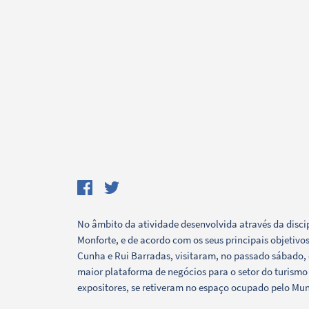
Search term
Categories
No âmbito da atividade desenvolvida através da discip
Monforte, e de acordo com os seus principais objetivo
Cunha e Rui Barradas, visitaram, no passado sábado, 
maior plataforma de negócios para o setor do turismo 
expositores, se retiveram no espaço ocupado pelo Mun
Filters