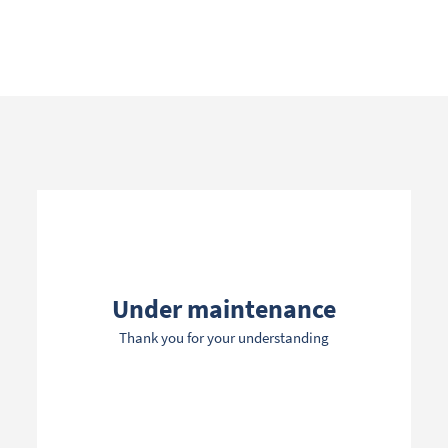
Search term
Categories
Under maintenance
Thank you for your understanding
Filters