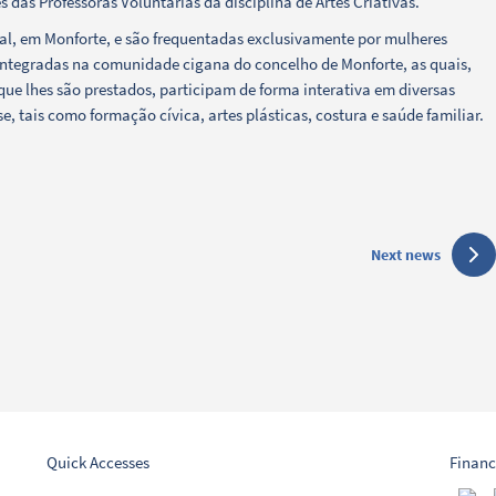
 das Professoras Voluntárias da disciplina de Artes Criativas.
ial, em Monforte, e são frequentadas exclusivamente por mulheres
 integradas na comunidade cigana do concelho de Monforte, as quais,
ue lhes são prestados, participam de forma interativa em diversas
, tais como formação cívica, artes plásticas, costura e saúde familiar.
Next news
Quick Accesses
Financ