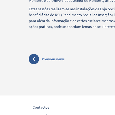
Monforte e da Universidade Sénior de Monforte, através
Filters
Estas sessões realizam-se nas instalações da Loja Soc
beneficiárias do RSI (Rendimento Social de Inserção)
para além da informação e de certos esclarecimentos q
ações práticas, onde se abordam temas do seu interesse
Previous news
Contactos