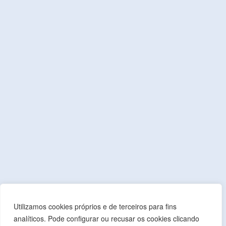
Praça da República, Apartado 4
NIF: 506 873 412
T.
245 578 060 (Chamada para a Rede Fixa Nacional)
F.
245 578 069 (Chamada para a Rede Fixa Nacional)
E.
cmmonforte@mail.telepac.pt
Acessos Rápidos
Contactos Administrativos
Política de Privacidade
Índice de Transparência Municipal
Índice de Presença na Internet
Índice do Glossário
Mapa do Site
Utilizamos cookies próprios e de terceiros para fins
analíticos. Pode configurar ou recusar os cookies clicando