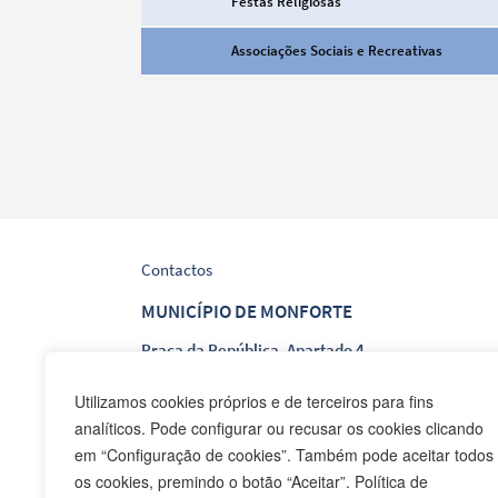
Festas Religiosas
Categorias gerais
Associações Sociais e Recreativas
Filtros
Contactos
MUNICÍPIO DE MONFORTE
Praça da República, Apartado 4
NIF: 506 873 412
Utilizamos cookies próprios e de terceiros para fins
analíticos. Pode configurar ou recusar os cookies clicando
T.
245 578 060 (Chamada para a Rede Fixa Nacion
em “Configuração de cookies”. Também pode aceitar todos
F.
245 578 069 (Chamada para a Rede Fixa Nacion
os cookies, premindo o botão “Aceitar”. Política de