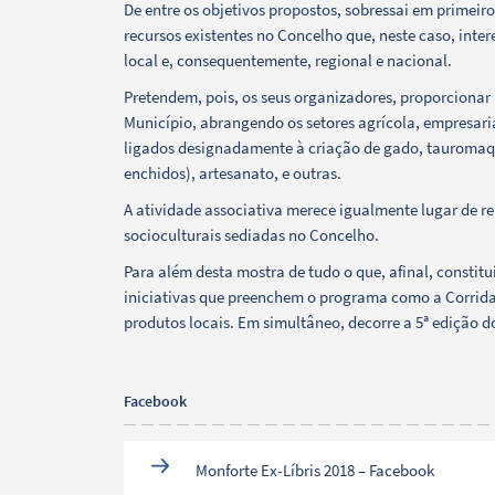
De entre os objetivos propostos, sobressai em primei
recursos existentes no Concelho que, neste caso, inte
Categorias gerais
local e, consequentemente, regional e nacional.
Pretendem, pois, os seus organizadores, proporcionar
Município, abrangendo os setores agrícola, empresaria
ligados designadamente à criação de gado, tauromaqui
enchidos), artesanato, e outras.
Filtros
A atividade associativa merece igualmente lugar de re
socioculturais sediadas no Concelho.
Para além desta mostra de tudo o que, afinal, constitui
iniciativas que preenchem o programa como a Corrida
produtos locais. Em simultâneo, decorre a 5ª edição d
Facebook
Monforte Ex-Líbris 2018 – Facebook