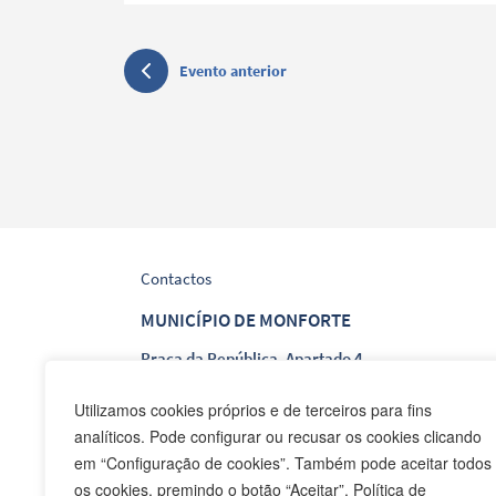
Evento anterior
Contactos
MUNICÍPIO DE MONFORTE
Praça da República, Apartado 4
NIF: 506 873 412
Utilizamos cookies próprios e de terceiros para fins
analíticos. Pode configurar ou recusar os cookies clicando
T.
245 578 060 (Chamada para a Rede Fixa Nacion
em “Configuração de cookies”. Também pode aceitar todos
F.
245 578 069 (Chamada para a Rede Fixa Nacion
os cookies, premindo o botão “Aceitar”. Política de