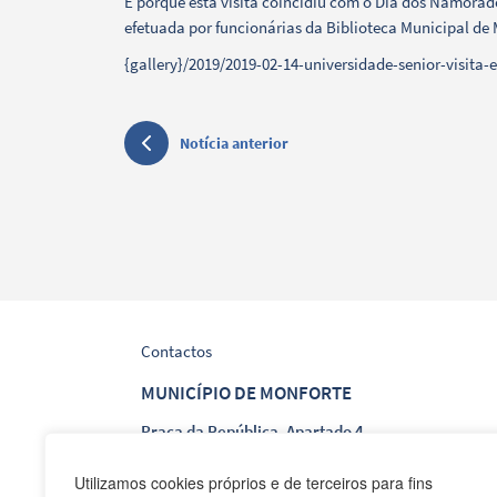
E porque esta visita coincidiu com o Dia dos Namora
efetuada por funcionárias da Biblioteca Municipal de 
{gallery}/2019/2019-02-14-universidade-senior-visita-e
Notícia anterior
Contactos
MUNICÍPIO DE MONFORTE
Praça da República, Apartado 4
NIF: 506 873 412
Utilizamos cookies próprios e de terceiros para fins