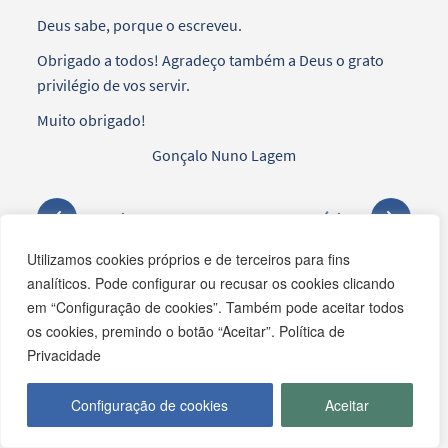
Deus sabe, porque o escreveu.
Obrigado a todos! Agradeço também a Deus o grato
privilégio de vos servir.
Muito obrigado!
Gonçalo Nuno Lagem
Anterior
Próximo
Utilizamos cookies próprios e de terceiros para fins
analíticos. Pode configurar ou recusar os cookies clicando
em “Configuração de cookies”. Também pode aceitar todos
os cookies, premindo o botão “Aceitar”. Política de
Últimas notícias
Privacidade
RISCO DE INCÊNDIO E ALERTAS METEOROLÓGICOS
Configuração de cookies
Aceitar