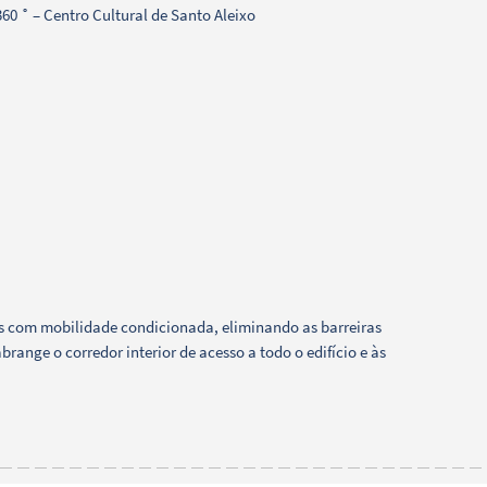
60 ˚ – Centro Cultural de Santo Aleixo
˚
as com mobilidade condicionada, eliminando as barreiras
brange o corredor interior de acesso a todo o edifício e às