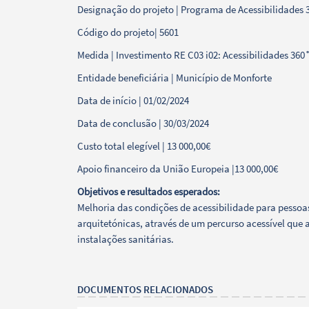
Designação do projeto | Programa de Acessibilidades 3
Código do projeto| 5601
Categorias gerais
Medida | Investimento RE C03 i02: Acessibilidades 360
Entidade beneficiária | Município de Monforte
Data de início | 01/02/2024
Data de conclusão | 30/03/2024
Filtros
Custo total elegível | 13 000,00€
Apoio financeiro da União Europeia |13 000,00€
Objetivos e resultados esperados:
Melhoria das condições de acessibilidade para pesso
arquitetónicas, através de um percurso acessível que a
instalações sanitárias.
DOCUMENTOS RELACIONADOS