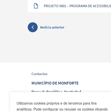
PROJETO 5601 – PROGRAMA DE ACESSIBIL
ALEIXO
Notícia anterior
Contactos
MUNICÍPIO DE MONFORTE
Praça da República, Apartado 4
NIF: 506 873 412
Utilizamos cookies próprios e de terceiros para fins
analíticos. Pode configurar ou recusar os cookies clicando
T.
245 578 060 (Chamada para a Rede Fixa Nacion