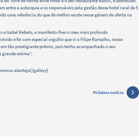
o do Torre de Palma Wine Hotel e o seu restaurante Basilii, e sobretudo
m entre a autarquia e os responsáveis pela gestão desse hotel rural de 5
sido uma referência do que de melhor existe nesse género de oferta na
das e Isabel Rebelo, e manifesto-lhes o meu mais profundo
lvido e foi com especial orgulho que vi o Filipe Ramalho, nosso
 com tão prestigiante prémio, pois tenho acompanhado o seu
ma grande estima”.
remios-alentejo{/gallery}
Próxima notícia