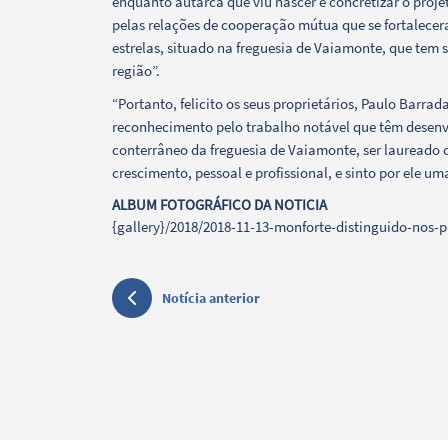
enquanto autarca que viu nascer e concretizar o projet
pelas relações de cooperação mútua que se fortalecera
estrelas, situado na freguesia de Vaiamonte, que tem 
Filtros
região”.
“Portanto, felicito os seus proprietários, Paulo Barra
reconhecimento pelo trabalho notável que têm desenvo
conterrâneo da freguesia de Vaiamonte, ser laureado
crescimento, pessoal e profissional, e sinto por ele u
ALBUM FOTOGRÁFICO DA NOTICIA
{gallery}/2018/2018-11-13-monforte-distinguido-nos-p
Notícia anterior