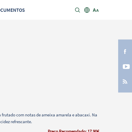
OCUMENTOS
a frutado com notas de ameixa amarela e abacaxi. Na
idez refrescante.
Preço Recomendado: 17,90€