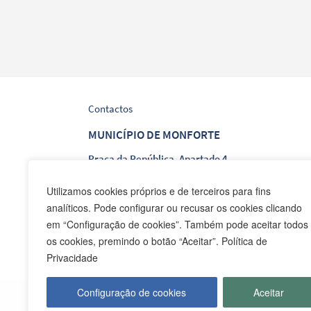
Contactos
MUNICÍPIO DE MONFORTE
Praça da República, Apartado 4
NIF: 506 873 412
Utilizamos cookies próprios e de terceiros para fins
analíticos. Pode configurar ou recusar os cookies clicando
T.
245 578 060 (Chamada para a Rede Fixa Nacion
em “Configuração de cookies”. Também pode aceitar todos
F.
245 578 069 (Chamada para a Rede Fixa Nacion
os cookies, premindo o botão “Aceitar”. Política de
E.
cmmonforte@mail.telepac.pt
Privacidade
Configuração de cookies
Aceitar