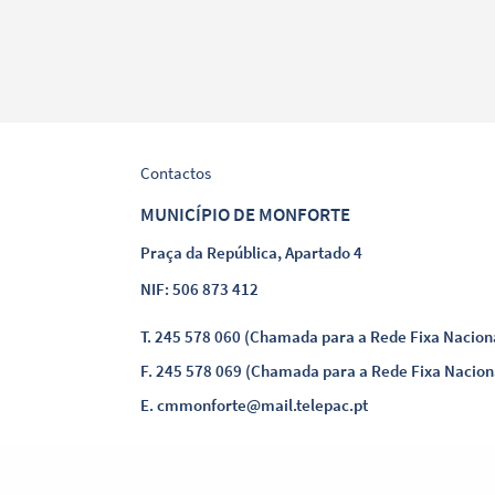
Termo de Pesquisa
Contactos
MUNICÍPIO DE MONFORTE
Praça da República, Apartado 4
Categorias gerais
NIF: 506 873 412
T.
245 578 060 (Chamada para a Rede Fixa Nacion
F.
245 578 069 (Chamada para a Rede Fixa Nacion
E.
cmmonforte@mail.telepac.pt
Filtros