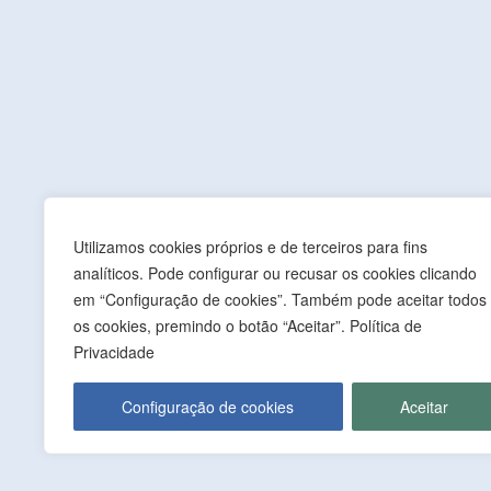
Contactos
MUNICÍPIO DE MONFORTE
Praça da República, Apartado 4
NIF: 506 873 412
Utilizamos cookies próprios e de terceiros para fins
analíticos. Pode configurar ou recusar os cookies clicando
T.
245 578 060 (Chamada para a Rede Fixa Nacion
em “Configuração de cookies”. Também pode aceitar todos
F.
245 578 069 (Chamada para a Rede Fixa Nacion
os cookies, premindo o botão “Aceitar”. Política de
E.
cmmonforte@mail.telepac.pt
Privacidade
Configuração de cookies
Aceitar