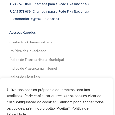
T.
245 578 060 (Chamada para a Rede Fixa Nacional)
F.
245 578 069 (Chamada para a Rede Fixa Nacional)
E.
cmmonforte@mail.telepac.pt
Acessos Rápidos
Contactos Administrativos
Política de Privacidade
Índice de Transparência Municipal
Índice de Presença na Internet
Índice do Glossário
Mapa do Site
Utilizamos cookies próprios e de terceiros para fins
analíticos. Pode configurar ou recusar os cookies clicando
em “Configuração de cookies”. Também pode aceitar todos
Financiamento
os cookies, premindo o botão “Aceitar”. Política de
Privacidade