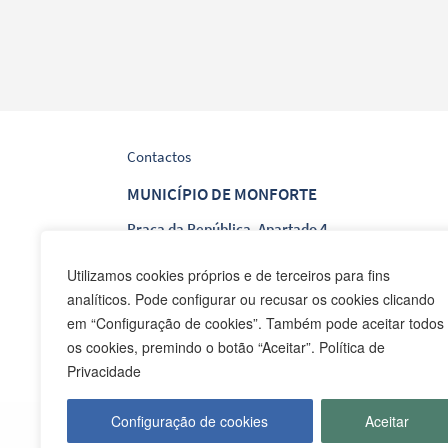
Contactos
MUNICÍPIO DE MONFORTE
Praça da República, Apartado 4
NIF: 506 873 412
Utilizamos cookies próprios e de terceiros para fins
analíticos. Pode configurar ou recusar os cookies clicando
T.
245 578 060 (Chamada para a Rede Fixa Nacion
em “Configuração de cookies”. Também pode aceitar todos
F.
245 578 069 (Chamada para a Rede Fixa Nacion
os cookies, premindo o botão “Aceitar”. Política de
E.
cmmonforte@mail.telepac.pt
Privacidade
Configuração de cookies
Aceitar