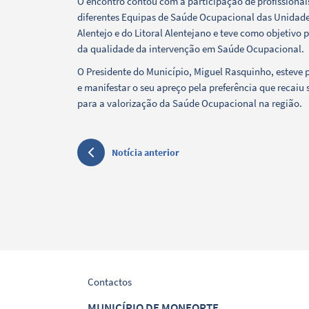
O encontro contou com a participação de profissionais
diferentes Equipas de Saúde Ocupacional das Unidades
Filtros
Alentejo e do Litoral Alentejano e teve como objetivo 
da qualidade da intervenção em Saúde Ocupacional.
O Presidente do Município, Miguel Rasquinho, esteve p
e manifestar o seu apreço pela preferência que recaiu
para a valorização da Saúde Ocupacional na região.
Notícia anterior
Contactos
MUNICÍPIO DE MONFORTE