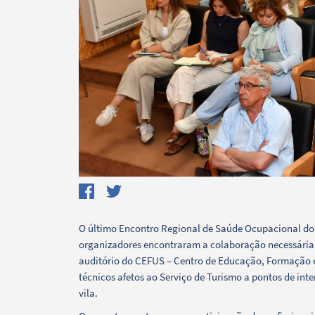
Termo de Pesquisa
O último Encontro Regional de Saúde Ocupacional do A
organizadores encontraram a colaboração necessária 
Categorias gerais
auditório do CEFUS – Centro de Educação, Formação e
técnicos afetos ao Serviço de Turismo a pontos de inter
vila.