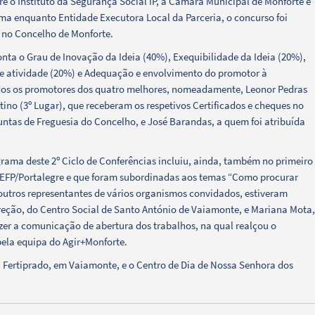
e o Instituto da Segurança Social IP, a Câmara Municipal de Monforte e
ima enquanto Entidade Executora Local da Parceria, o concurso foi
s no Concelho de Monforte.
nta o Grau de Inovação da Ideia (40%), Exequibilidade da Ideia (20%),
de atividade (20%) e Adequação e envolvimento do promotor à
uidos os promotores dos quatro melhores, nomeadamente, Leonor Pedras
ntino (3º Lugar), que receberam os respetivos Certificados e cheques no
Juntas de Freguesia do Concelho, e José Barandas, a quem foi atribuída
grama deste 2º Ciclo de Conferências incluiu, ainda, também no primeiro
 IEFP/Portalegre e que foram subordinadas aos temas “Como procurar
 outros representantes de vários organismos convidados, estiveram
ireção, do Centro Social de Santo António de Vaiamonte, e Mariana Mota,
er a comunicação de abertura dos trabalhos, na qual realçou o
pela equipa do Agir+Monforte.
da Fertiprado, em Vaiamonte, e o Centro de Dia de Nossa Senhora dos