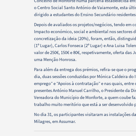
Concelho de Monforte numa parceria estabelecida entr
o Centro Social Santo António de Vaiamonte, esta últ
dirigido a estudantes do Ensino Secundário residente
Categorias gerais
Depois de avaliados os projetos/negócios, tendo em co
Impacto económico, social e ambiental nos sectores 
concretização da ideia (20%), foram, então, disting
(1º Lugar), Carlos Fonseca (2º Lugar) e Ana Luisa Tole
valor de 250€, 150€ e 80€, respetivamente, oferta das 
uma Menção Honrosa.
Filtros
Para além da entrega dos prémios, refira-se que o pro
dia, duas sessões conduzidas por Mónica Caldeira do
emprego” e “Apoios à contratação” e nas quais, entre
presentes António Manuel Carrilho, o Presidente da D
Vereadora do Município de Monforte, a quem coube faz
trabalho muito meritório que está a ser desenvolvido 
No dia 31, os participantes visitaram as instalações 
Milagres, em Assumar.