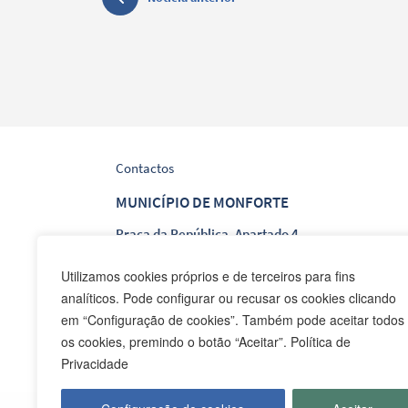
Contactos
MUNICÍPIO DE MONFORTE
Praça da República, Apartado 4
NIF: 506 873 412
Utilizamos cookies próprios e de terceiros para fins
analíticos. Pode configurar ou recusar os cookies clicando
T.
245 578 060 (Chamada para a Rede Fixa Nacion
em “Configuração de cookies”. Também pode aceitar todos
F.
245 578 069 (Chamada para a Rede Fixa Nacion
os cookies, premindo o botão “Aceitar”. Política de
E.
cmmonforte@mail.telepac.pt
Privacidade