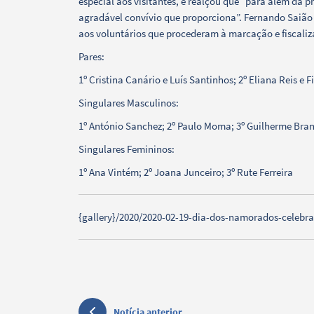
especial aos visitantes, e realçou que “para além da p
Categorias gerais
agradável convívio que proporciona”. Fernando Saião
aos voluntários que procederam à marcação e fiscaliz
Pares:
1º Cristina Canário e Luís Santinhos; 2º Eliana Reis e F
Filtros
Singulares Masculinos:
1º António Sanchez; 2º Paulo Moma; 3º Guilherme Bra
Singulares Femininos:
1º Ana Vintém; 2º Joana Junceiro; 3º Rute Ferreira
{gallery}/2020/2020-02-19-dia-dos-namorados-celebra
Notícia anterior