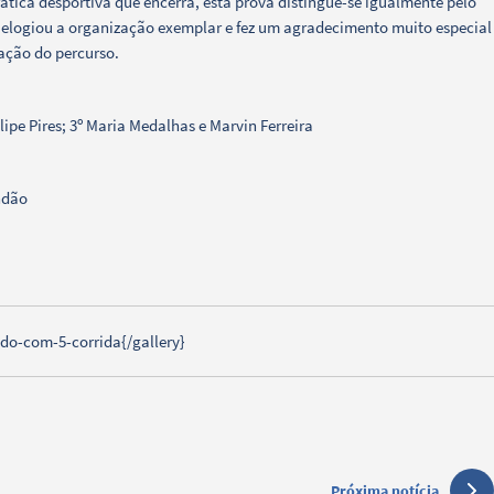
rática desportiva que encerra, esta prova distingue-se igualmente pelo
 elogiou a organização exemplar e fez um agradecimento muito especial
ação do percurso.
ilipe Pires; 3º Maria Medalhas e Marvin Ferreira
ndão
do-com-5-corrida{/gallery}
Próxima notícia