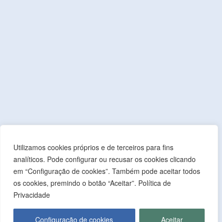
E.
cmmonforte@mail.telepac.pt
Acessos Rápidos
Contactos Administrativos
Política de Privacidade
Índice de Transparência Municipal
Índice de Presença na Internet
Índice do Glossário
Mapa do Site
Utilizamos cookies próprios e de terceiros para fins
analíticos. Pode configurar ou recusar os cookies clicando
em “Configuração de cookies”. Também pode aceitar todos
Financiamento
os cookies, premindo o botão “Aceitar”. Política de
Privacidade
Configuração de cookies
Aceitar