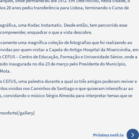
arques, onde permaneceu até 1972. Em 1968 iniciou, nesta cidade, o
 Aos 20 anos pediu transferência para Lisboa, terminando o Curso de
ográfica, uma Kodac Instamatic. Desde então, tem percorrido esse
 compreender, enquadrar o que a vista descobre.
camente uma magnífica coleção de fotografias que foi realizando ao
vidas por quem visitar a Capela do Antigo Hospital da Misericórdia, em
do CEFUS – Centro de Educação, Formação e Universidade Sénior, onde a
r sido inaugurada no dia 23 de março pelo Presidente do Município,
 Mota.
o CEFUS, uma palestra durante a qual os três amigos puderam reviver e
tos vividos nos Caminhos de Santiago e que quiseram intensificar ao
s, convidando o músico Sérgio Almeida para interpretar temas que se
monforte{/gallery}
Próxima notícia