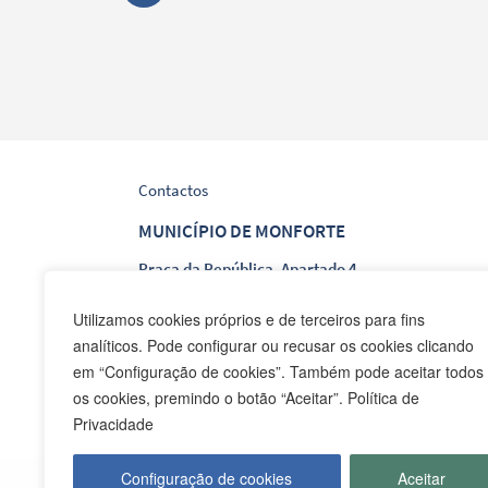
Contactos
MUNICÍPIO DE MONFORTE
Praça da República, Apartado 4
NIF: 506 873 412
Utilizamos cookies próprios e de terceiros para fins
analíticos. Pode configurar ou recusar os cookies clicando
T.
245 578 060 (Chamada para a Rede Fixa Nacion
em “Configuração de cookies”. Também pode aceitar todos
F.
245 578 069 (Chamada para a Rede Fixa Nacion
os cookies, premindo o botão “Aceitar”. Política de
E.
cmmonforte@mail.telepac.pt
Privacidade
Configuração de cookies
Aceitar