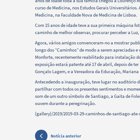
anos de idade toda a sua família chegou a Lourenço M
Categorias gerais
curso de Medicina, nos Estudos Gerais Universitários.
Medicina, na Faculdade Nova de Medicina de Lisboa.
Com 15 anos de idade teve a sua primeira máquina fot
caminho de melhor observar, procurar perceber a Luz,
Filtros
Agora, vários amigos convenceram-no a mostrar publi
longo dos “Caminhos” de modo a serem apreciadas e vi
Monforte, recentemente reabilitado para instalação 
exposição estará patente até 17 de abril, depois de te
Gonçalo Lagem, e a Vereadora da Educação, Mariana
Antecedendo a inauguração, teve lugar no auditório d
partilhar com todos os presentes sentimentos e momen
som de um outro símbolo de Santiago, a Gaita de Fole
ouvem durante a peregrinação.
{gallery}/2019/2019-03-29-caminhos-de-santiago-ate-
Notícia anterior