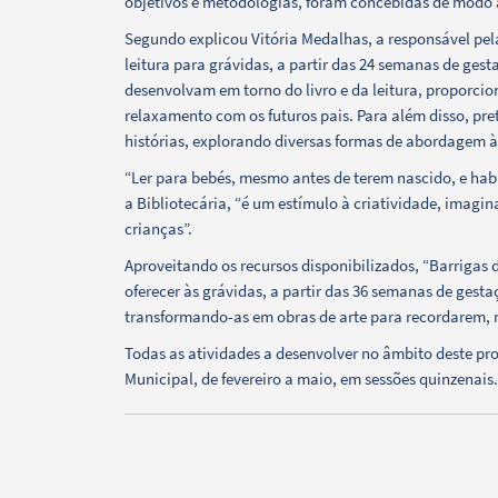
objetivos e metodologias, foram concebidas de modo
Segundo explicou Vitória Medalhas, a responsável pela
Categorias gerais
leitura para grávidas, a partir das 24 semanas de ges
desenvolvam em torno do livro e da leitura, proporci
relaxamento com os futuros pais. Para além disso, pre
histórias, explorando diversas formas de abordagem à 
“Ler para bebés, mesmo antes de terem nascido, e habit
Filtros
a Bibliotecária, “é um estímulo à criatividade, imagi
crianças”.
Aproveitando os recursos disponibilizados, “Barrigas
oferecer às grávidas, a partir das 36 semanas de gest
transformando-as em obras de arte para recordarem, ma
Todas as atividades a desenvolver no âmbito deste pr
Municipal, de fevereiro a maio, em sessões quinzenais.