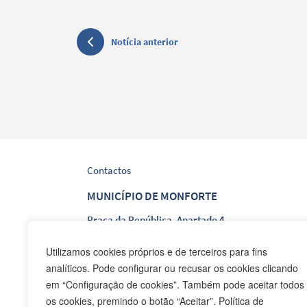
Notícia anterior
Contactos
MUNICÍPIO DE MONFORTE
Praça da República, Apartado 4
NIF: 506 873 412
Utilizamos cookies próprios e de terceiros para fins
analíticos. Pode configurar ou recusar os cookies clicando
T.
245 578 060 (Chamada para a Rede Fixa Nacion
em “Configuração de cookies”. Também pode aceitar todos
F.
245 578 069 (Chamada para a Rede Fixa Nacion
os cookies, premindo o botão “Aceitar”. Política de