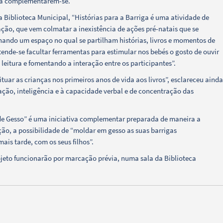
 a complementarem-se.
 Biblioteca Municipal, “Histórias para a Barriga é uma atividade de
tação, que vem colmatar a inexistência de ações pré-natais que se
onando um espaço no qual se partilham histórias, livros e momentos de
tende-se facultar ferramentas para estimular nos bebés o gosto de ouvir
leitura e fomentando a interação entre os participantes”.
uar as crianças nos primeiros anos de vida aos livros”, esclareceu ainda
nação, inteligência e à capacidade verbal e de concentração das
 de Gesso” é uma iniciativa complementar preparada de maneira a
ação, a possibilidade de “moldar em gesso as suas barrigas
is tarde, com os seus filhos”.
ojeto funcionarão por marcação prévia, numa sala da Biblioteca