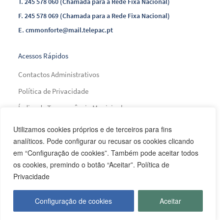
T.
245 578 060 (Chamada para a Rede Fixa Nacional)
F.
245 578 069 (Chamada para a Rede Fixa Nacional)
E.
cmmonforte@mail.telepac.pt
Acessos Rápidos
Contactos Administrativos
Política de Privacidade
Índice de Transparência Municipal
Índice de Presença na Internet
Utilizamos cookies próprios e de terceiros para fins
analíticos. Pode configurar ou recusar os cookies clicando
Índice do Glossário
em “Configuração de cookies”. Também pode aceitar todos
Mapa do Site
os cookies, premindo o botão “Aceitar”. Política de
Privacidade
Financiamento
Configuração de cookies
Aceitar