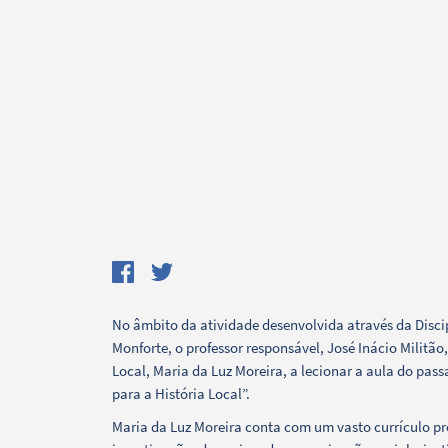
Termo de Pesquisa
Categorias gerais
No âmbito da atividade desenvolvida através da Discip
Monforte, o professor responsável, José Inácio Militão
Local, Maria da Luz Moreira, a lecionar a aula do pas
para a História Local”.
Maria da Luz Moreira conta com um vasto currículo prof
Filtros