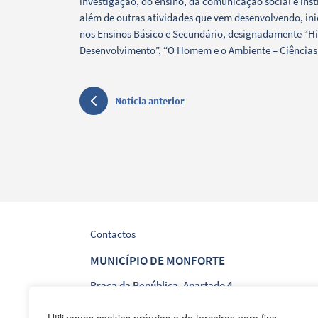
investigação, do ensino, da comunicação social e insti
além de outras atividades que vem desenvolvendo, inic
nos Ensinos Básico e Secundário, designadamente “Hist
Desenvolvimento”, “O Homem e o Ambiente – Ciências So
Notícia anterior
Contactos
MUNICÍPIO DE MONFORTE
Praça da República, Apartado 4
NIF: 506 873 412