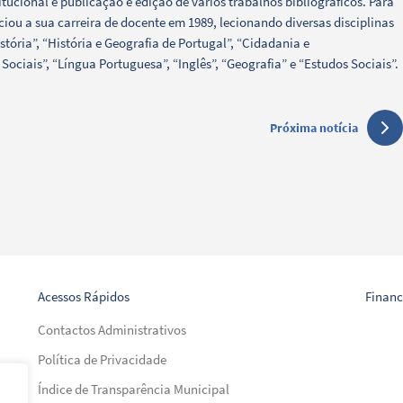
tucional e publicação e edição de vários trabalhos bibliográficos. Para
iou a sua carreira de docente em 1989, lecionando diversas disciplinas
ória”, “História e Geografia de Portugal”, “Cidadania e
ciais”, “Língua Portuguesa”, “Inglês”, “Geografia” e “Estudos Sociais”.
Próxima notícia
Acessos Rápidos
Finan
Contactos Administrativos
Política de Privacidade
Índice de Transparência Municipal