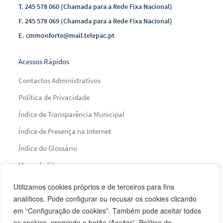
T.
245 578 060 (Chamada para a Rede Fixa Nacional)
F.
245 578 069 (Chamada para a Rede Fixa Nacional)
E.
cmmonforte@mail.telepac.pt
Acessos Rápidos
Contactos Administrativos
Política de Privacidade
Índice de Transparência Municipal
Índice de Presença na Internet
Índice do Glossário
Mapa do Site
Utilizamos cookies próprios e de terceiros para fins
Financiamento
analíticos. Pode configurar ou recusar os cookies clicando
em “Configuração de cookies”. Também pode aceitar todos
os cookies, premindo o botão “Aceitar”. Política de