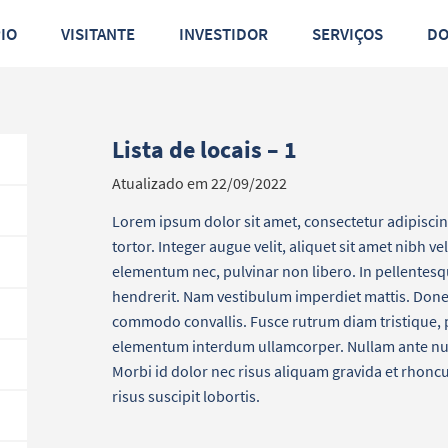
PIO
VISITANTE
INVESTIDOR
SERVIÇOS
D
Lista de locais – 1
Atualizado em 22/09/2022
Lorem ipsum dolor sit amet, consectetur adipiscin
tortor. Integer augue velit, aliquet sit amet nibh ve
elementum nec, pulvinar non libero. In pellentesq
hendrerit. Nam vestibulum imperdiet mattis. Donec
commodo convallis. Fusce rutrum diam tristique, 
elementum interdum ullamcorper. Nullam ante null
Morbi id dolor nec risus aliquam gravida et rhoncu
risus suscipit lobortis.