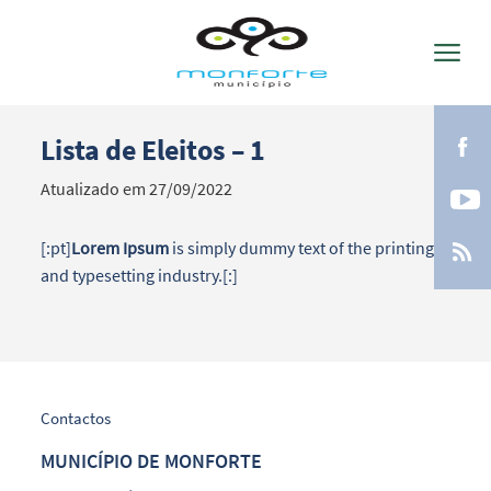
Lista de Eleitos – 1
Termo de Pesquisa
Atualizado em 27/09/2022
[:pt]
Lorem Ipsum
is simply dummy text of the printing
and typesetting industry.[:]
Categorias gerais
Contactos
Filtros
MUNICÍPIO DE MONFORTE