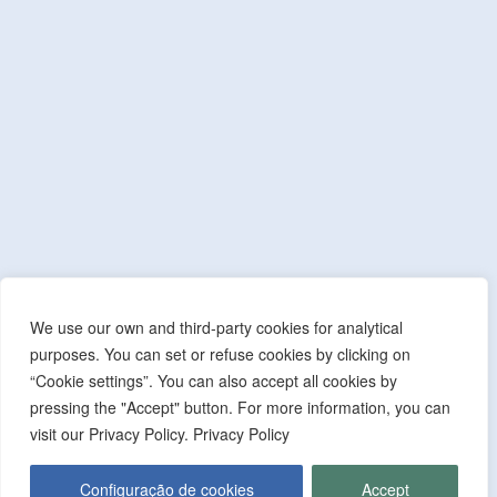
NIF: 506 873 412
T.
245 578 060 (Chamada para a Rede Fixa Nacional)
F.
245 578 069 (Chamada para a Rede Fixa Nacional)
E.
cmmonforte@mail.telepac.pt
Quick Accesses
Contactos Administrativos
Política de Privacidade
Índice de Transparência Municipal
We use our own and third-party cookies for analytical
Índice de Presença na Internet
purposes. You can set or refuse cookies by clicking on
“Cookie settings”. You can also accept all cookies by
Índice do Glossário
pressing the "Accept" button. For more information, you can
Mapa do Site
visit our Privacy Policy. Privacy Policy
Configuração de cookies
Accept
Financing