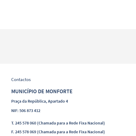
Search term
Contactos
Categories
MUNICÍPIO DE MONFORTE
Praça da República, Apartado 4
NIF: 506 873 412
Filters
T.
245 578 060 (Chamada para a Rede Fixa Nacional)
F.
245 578 069 (Chamada para a Rede Fixa Nacional)