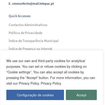
E.
cmmonforte@mail.telepac.pt
Quick Accesses
Contactos Administrativos
Política de Privacidade
Índice de Transparência Municipal
Índice de Presença na Internet
Índice do Glossário
We use our own and third-party cookies for analytical
Mapa do Site
purposes. You can set or refuse cookies by clicking on
“Cookie settings”. You can also accept all cookies by
pressing the "Accept" button. For more information, you can
Financing
visit our Privacy Policy. Privacy Policy
Configuração de cookies
Accept